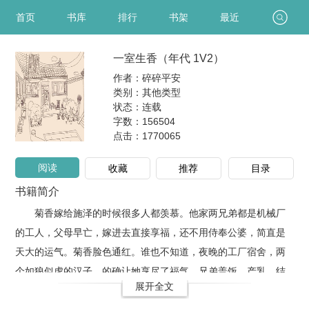
首页
书库
排行
书架
最近
一室生香（年代 1V2）
作者：碎碎平安
类别：其他类型
状态：连载
字数：156504
点击：
1770065
阅读
收藏
推荐
目录
书籍简介
菊香嫁给施泽的时候很多人都羡慕。他家两兄弟都是机械厂
的工人，父母早亡，嫁进去直接享福，还不用侍奉公婆，简直是
天大的运气。菊香脸色通红。谁也不知道，夜晚的工厂宿舍，两
个如狼似虎的汉子，的确让她享尽了福气。兄弟盖饭、产乳，结
展开全文
局1V2，HE私设很多，一切为肉服务，和现实有出入！默认男主